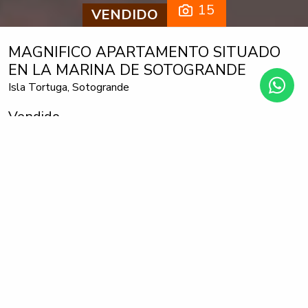
15
VENDIDO
MAGNIFICO APARTAMENTO SITUADO
EN LA MARINA DE SOTOGRANDE
Isla Tortuga, Sotogrande
Vendido
2 habitaciones
2 baños
165 m² construido
La propiedad consta de 2 dormitorios, 2 cuartos de baño,
enorme salón comedor con salida a una gran terraza con
fantásticas vistas a la marina de Sotogrande, cocina
totalmente equipada con terraza lavadero, ambos
dormitorios en suite, aire acondicionado frío – calor, muy bien
amueblado, plaza de garaje