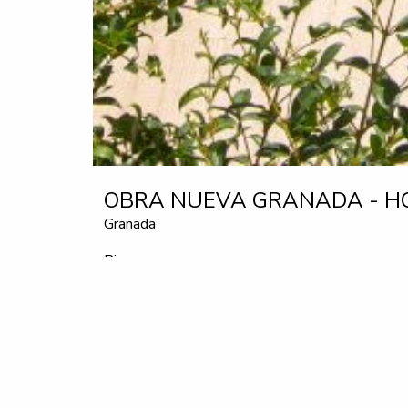
OBRA NUEVA GRANADA - HO
Granada
Piso
233.000 €
650.000 €
desde
hasta
Ubicada en un enclave único, a los pies de la 
solo 14 pisos redefine el concepto de lujo y c