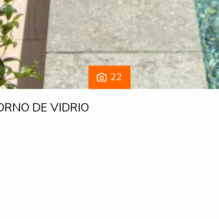
22
RNO DE VIDRIO
majestuosa Alhambra, esta promoción exclusiva Boutique de tan
omodidad en el corazón de Granada.