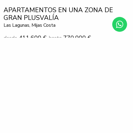
APARTAMENTOS EN UNA ZONA DE
GRAN PLUSVALÍA
Las Lagunas, Mijas Costa
411.600 €
770.000 €
desde
hasta
Tras el éxito de la primera fase, Jardines de las Lagunas
regresa con 292 unidades distribuidas en 4 bloques. Estas
viviendas de la nueva fase incorporan una serie de mejoras,
ofreciendo un producto altamente optimizado.
PDF
COMPARTIR
CARACTERÍSTICAS